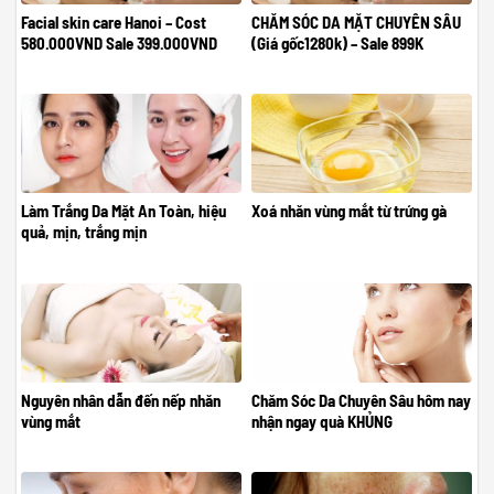
Facial skin care Hanoi – Cost
CHĂM SÓC DA MẶT CHUYÊN SÂU
580.000VND Sale 399.000VND
(Giá gốc1280k) – Sale 899K
Làm Trắng Da Mặt An Toàn, hiệu
Xoá nhăn vùng mắt từ trứng gà
quả, mịn, trắng mịn
Nguyên nhân dẫn đến nếp nhăn
Chăm Sóc Da Chuyên Sâu hôm nay
vùng mắt
nhận ngay quà KHỦNG