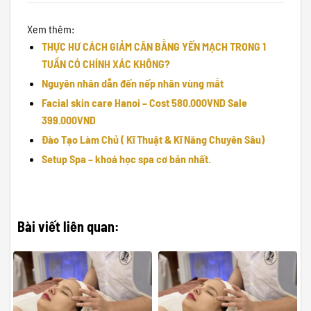
Xem thêm:
THỰC HƯ CÁCH GIẢM CÂN BẰNG YẾN MẠCH TRONG 1
TUẦN CÓ CHÍNH XÁC KHÔNG?
Nguyên nhân dẫn đến nếp nhăn vùng mắt
Facial skin care Hanoi – Cost 580.000VND Sale
399.000VND
Đào Tạo Làm Chủ ( Kĩ Thuật & Kĩ Năng Chuyên Sâu)
Setup Spa – khoá học spa cơ bản nhất.
Bài viết liên quan: