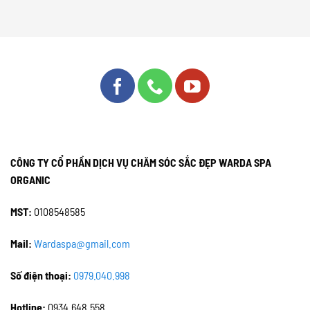
CÔNG TY CỔ PHẦN DỊCH VỤ CHĂM SÓC SẮC ĐẸP WARDA SPA
ORGANIC
MST:
0108548585
Mail:
Wardaspa@gmail.com
Số điện thoại:
0979.040.998
Hotline:
0934.648.558