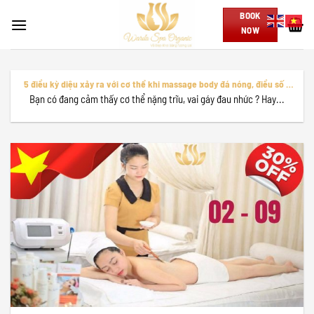
Skip
BOOK
to
NOW
content
5 điều kỳ diệu xảy ra với cơ thể khi massage body đá nóng, điều số 3
chắc chắn làm bạn bất ngờ
Bạn có đang cảm thấy cơ thể nặng trĩu, vai gáy đau nhức ? Hay...