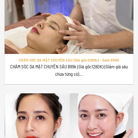
CHĂM SÓC DA MẶT CHUYÊN SÂU (Giá gốc1280k) – Sale 899K
CHĂM SÓC DA MẶT CHUYÊN SÂU 899k (Giá gốc1280K) (Giảm giá sâu
chưa từng có)...