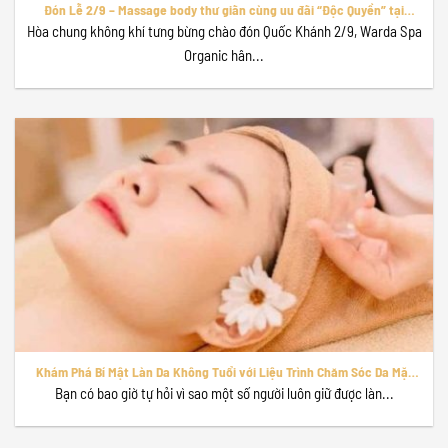
Đón Lễ 2/9 – Massage body thư giãn cùng uu đãi “Độc Quyền” tại
Warda Spa Organic!
Hòa chung không khí tưng bừng chào đón Quốc Khánh 2/9, Warda Spa
Organic hân...
Khám Phá Bí Mật Làn Da Không Tuổi với Liệu Trình Chăm Sóc Da Mặt
Chuyên Sâu tại Warda Spa Organic
Bạn có bao giờ tự hỏi vì sao một số người luôn giữ được làn...