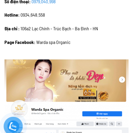
Số điện thoại:
0979.040.998
Hotline:
0934.648.558
Địa chỉ :
106a2 Lạc Chính - Trúc Bạch - Ba Đình - HN
Page Facebook:
Warda spa Organic