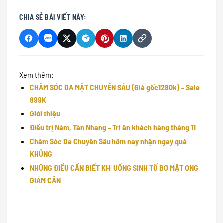
CHIA SẺ BÀI VIẾT NÀY:
Xem thêm:
CHĂM SÓC DA MẶT CHUYÊN SÂU (Giá gốc1280k) – Sale
899K
Giới thiệu
Điều trị Nám, Tàn Nhang – Tri ân khách hàng tháng 11
Chăm Sóc Da Chuyên Sâu hôm nay nhận ngay quà
KHỦNG
NHỮNG ĐIỀU CẦN BIẾT KHI UỐNG SINH TỐ BƠ MẬT ONG
GIẢM CÂN