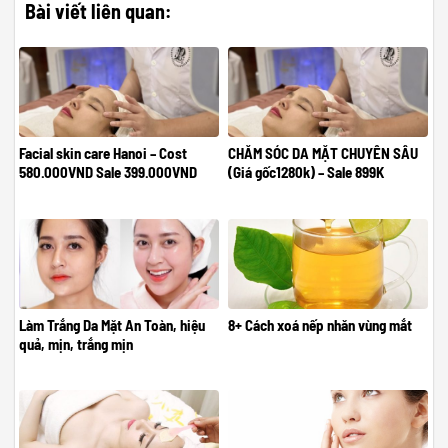
Bài viết liên quan:
Facial skin care Hanoi – Cost
CHĂM SÓC DA MẶT CHUYÊN SÂU
580.000VND Sale 399.000VND
(Giá gốc1280k) – Sale 899K
Làm Trắng Da Mặt An Toàn, hiệu
8+ Cách xoá nếp nhăn vùng mắt
quả, mịn, trắng mịn