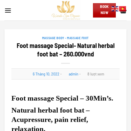
Skip
BOOK
to
NOW
content
MASSAGE BODY - MASSAGE FOOT
Foot massage Special- Natural herbal
foot bat – 260.000vnd
6 Tháng 10, 2022
-
admin
-
8 lượt xem
Foot massage Special – 30Min’s.
Natural herbal foot bat –
Acupressure, pain relief,
relaxation.