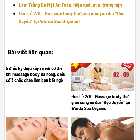
Làm Trắng Da Mặt An Toàn, hiệu quả, mịn, trắng mịn
Đón Lễ 2/9 – Massage body thư giãn cùng uu đãi “Độc
Quyền” tại Warda Spa Organic!
Bài viết liên quan:
5 điều kỳ diệu xảy ra với cơ thể
khi massage body đá nóng, điều
số 3 chắc chắn làm bạn bất ngờ
Đón Lễ 2/9 – Massage body thư
giãn cùng uu đãi “Độc Quyền” tại
Warda Spa Organic!