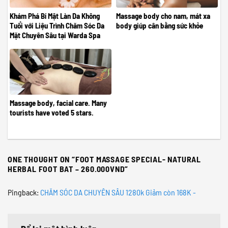
Khám Phá Bí Mật Làn Da Không
Massage body cho nam, mát xa
Tuổi với Liệu Trình Chăm Sóc Da
body giúp cân bằng sức khỏe
Mặt Chuyên Sâu tại Warda Spa
Organic
Massage body, facial care. Many
tourists have voted 5 stars.
ONE THOUGHT ON “
FOOT MASSAGE SPECIAL- NATURAL
HERBAL FOOT BAT – 260.000VND
”
Pingback:
CHĂM SÓC DA CHUYÊN SÂU 1280k Giảm còn 168K -