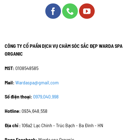
CÔNG TY CỔ PHẦN DỊCH VỤ CHĂM SÓC SẮC ĐẸP WARDA SPA
ORGANIC
MST:
0108548585
Mail:
Wardaspa@gmail.com
Số điện thoại:
0979.040.998
Hotline:
0934.648.558
Địa chỉ :
106a2 Lạc Chính - Trúc Bạch - Ba Đình - HN
Page Facebook:
Warda spa Organic