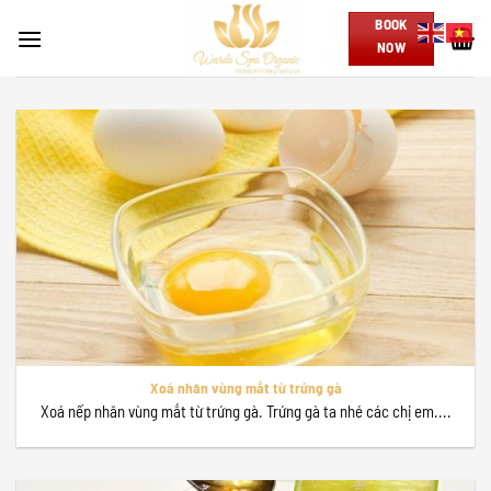
Skip
BOOK
to
NOW
content
Xoá nhăn vùng mắt từ trứng gà
Xoá nếp nhăn vùng mắt từ trứng gà. Trứng gà ta nhé các chị em....