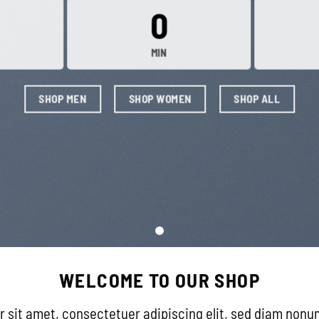
0
MIN
SHOP MEN
SHOP WOMEN
SHOP ALL
WELCOME TO OUR SHOP
r sit amet, consectetuer adipiscing elit, sed diam non