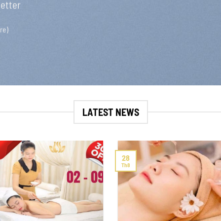
letter
re)
LATEST NEWS
28
Th8