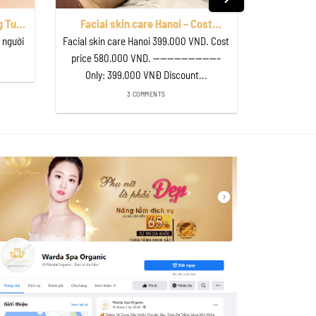
g Tuổi
Facial skin care Hanoi – Cost
 Mặt
580.000VND Sale 399.000VND
ố người
Facial skin care Hanoi 399.000 VND. Cost
ganic
price 580.000 VND. —————————–
Only: 399.000 VNĐ Discount...
3 COMMENTS