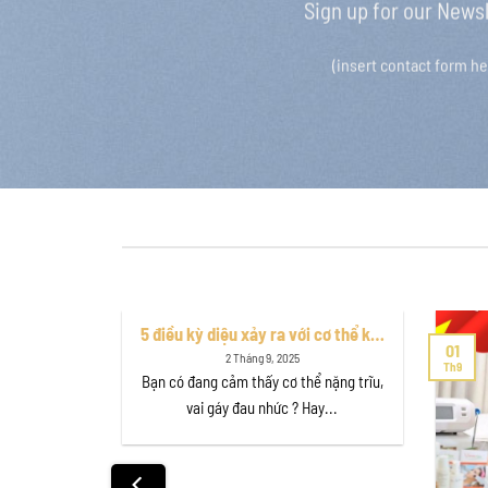
Sign up for our News
(insert contact form he
5 điều kỳ diệu xảy ra với cơ thể khi
01
massage body đá nóng, điều số 3
2 Tháng 9, 2025
Th9
chắc chắn làm bạn bất ngờ
Bạn có đang cảm thấy cơ thể nặng trĩu,
vai gáy đau nhức ? Hay...