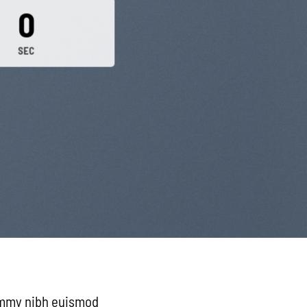
0
SEC
ummy nibh euismod