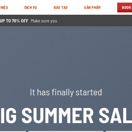
BOOK
THIỆU
DỊCH VỤ
ĐÀO TẠO
SẢN PHẨM
 UP TO 70% OFF
Make sure you
It has finally started
IG SUMMER SA