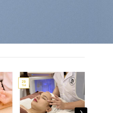
29
Th6