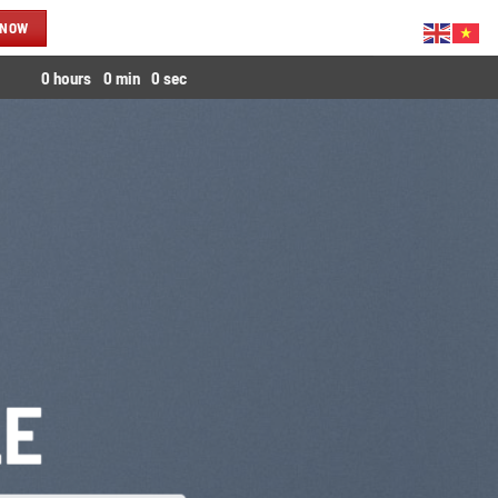
 NOW
0
hours
0
min
0
sec
LE