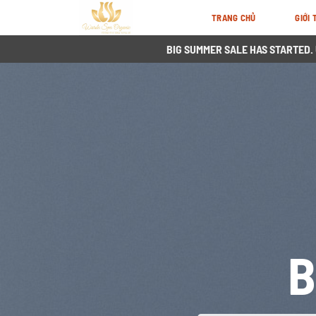
Skip
TRANG CHỦ
GIỚI 
to
content
BIG SUMMER SALE HAS STARTED.
B