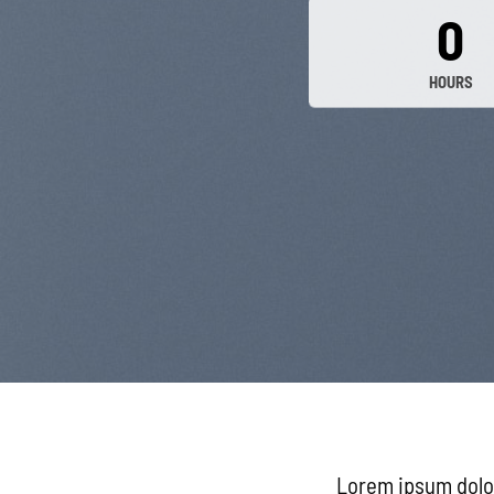
0
HOURS
Lorem ipsum dolo