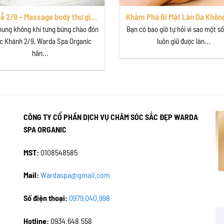
ễ 2/9 – Massage body thư giãn
Khám Phá Bí Mật Làn Da Khôn
 uu đãi “Độc Quyền” tại Warda
với Liệu Trình Chăm Sóc Da
hung không khí tưng bừng chào đón
Bạn có bao giờ tự hỏi vì sao một s
Spa Organic!
Chuyên Sâu tại Warda Spa Or
c Khánh 2/9, Warda Spa Organic
luôn giữ được làn...
hân...
CÔNG TY CỔ PHẦN DỊCH VỤ CHĂM SÓC SẮC ĐẸP WARDA
SPA ORGANIC
MST:
0108548585
Mail:
Wardaspa@gmail.com
Số điện thoại:
0979.040.998
Hotline:
0934.648.558