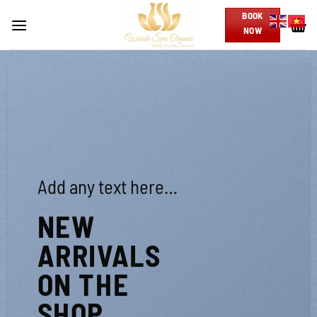
Skip
BOOK
to
NOW
content
Add any text here…
NEW
ARRIVALS
ON THE
SHOP