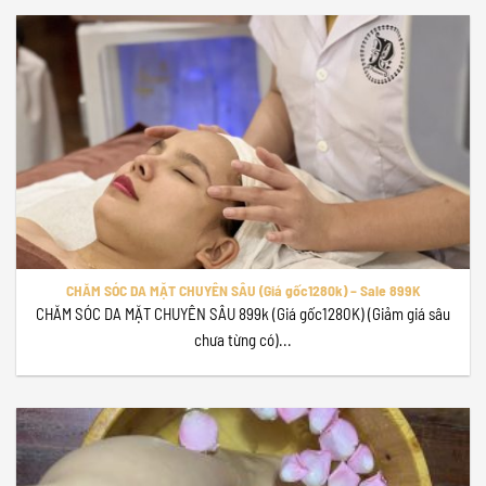
CHĂM SÓC DA MẶT CHUYÊN SÂU (Giá gốc1280k) – Sale 899K
CHĂM SÓC DA MẶT CHUYÊN SÂU 899k (Giá gốc1280K) (Giảm giá sâu
chưa từng có)...