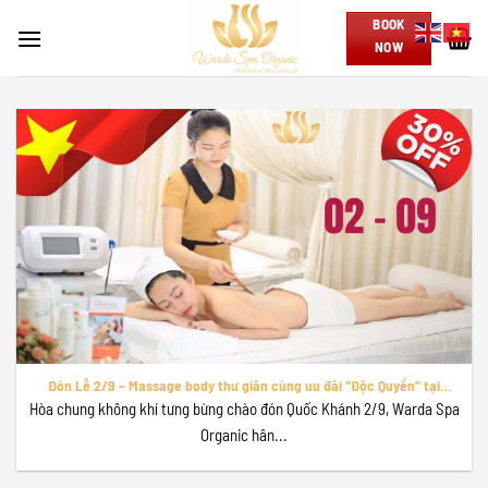
Skip
BOOK
to
NOW
content
Đón Lễ 2/9 – Massage body thư giãn cùng uu đãi “Độc Quyền” tại
Warda Spa Organic!
Hòa chung không khí tưng bừng chào đón Quốc Khánh 2/9, Warda Spa
Organic hân...