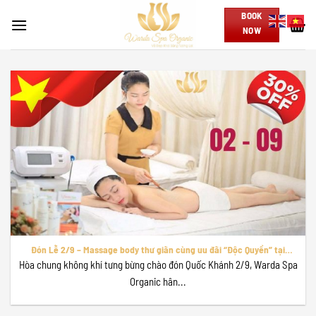
Skip
BOOK
to
NOW
content
Đón Lễ 2/9 – Massage body thư giãn cùng uu đãi “Độc Quyền” tại
Warda Spa Organic!
Hòa chung không khí tưng bừng chào đón Quốc Khánh 2/9, Warda Spa
Organic hân...