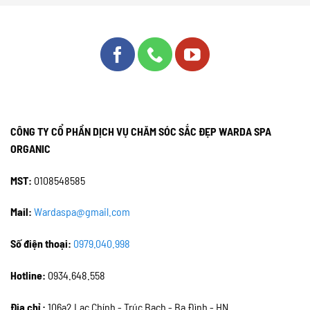
CÔNG TY CỔ PHẦN DỊCH VỤ CHĂM SÓC SẮC ĐẸP WARDA SPA
ORGANIC
MST:
0108548585
Mail:
Wardaspa@gmail.com
Số điện thoại:
0979.040.998
Hotline:
0934.648.558
Địa chỉ :
106a2 Lạc Chính - Trúc Bạch - Ba Đình - HN