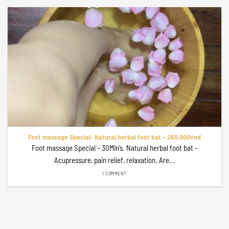
Foot massage Special- Natural herbal foot bat – 260.000vnd
Foot massage Special – 30Min’s. Natural herbal foot bat –
Acupressure, pain relief, relaxation. Are...
1 COMMENT