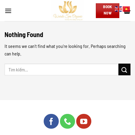
Skip
BOOK
to
NOW
content
Nothing Found
It seems we can’t find what you’re looking for. Perhaps searching
can help.