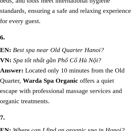
beds, and tools meet international hygiene
standards, ensuring a safe and relaxing experience
for every guest.
6.
EN:
Best spa near Old Quarter Hanoi?
VN:
Spa tốt nhất gần Phố Cổ Hà Nội?
Answer:
Located only 10 minutes from the Old
Quarter,
Warda Spa Organic
offers a quiet
escape with professional massage services and
organic treatments.
7.
EN:
Where can I find an organic spa in Hanoi?