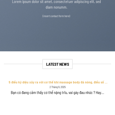
Lorem ipsum dolor sit amet, consectetuer adipiscing elit, sed
diam nonumm.
(insert contact form here)
LATEST NEWS
5 điều kỳ diệu xảy ra với cơ thể khi massage body đá nóng, điều số 3
chắc chắn làm bạn bất ngờ
2 Tháng 9, 2025
Bạn có đang cảm thấy cơ thể nặng trĩu, vai gáy đau nhức ? Hay...