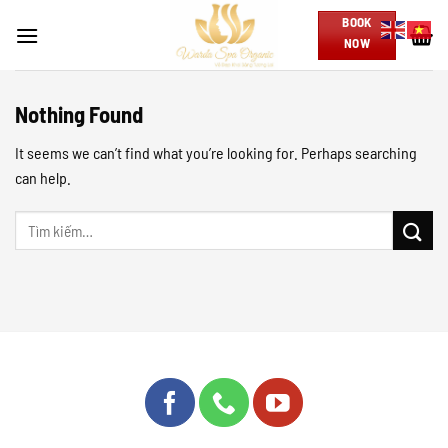
Skip
BOOK
to
NOW
content
Nothing Found
It seems we can’t find what you’re looking for. Perhaps searching
can help.