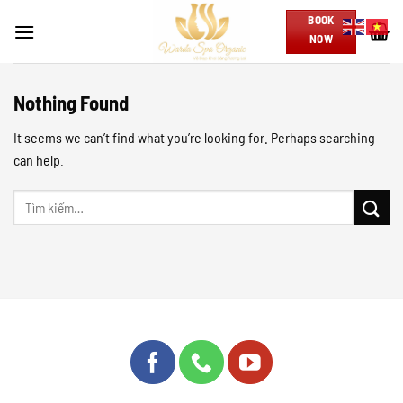
Skip
BOOK
to
NOW
content
Nothing Found
It seems we can’t find what you’re looking for. Perhaps searching
can help.