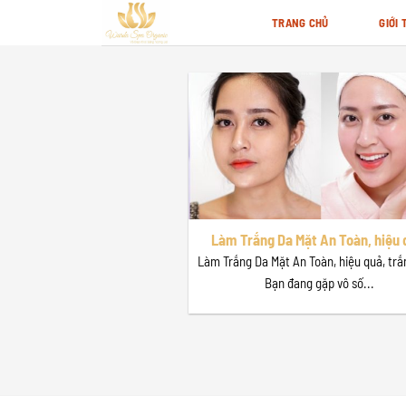
Skip
TRANG CHỦ
GIỚI 
to
content
Làm Trắng Da Mặt An Toàn, hiệu 
mịn, trắng mịn
Làm Trắng Da Mặt An Toàn, hiệu quả, trắ
Bạn đang gặp vô số...