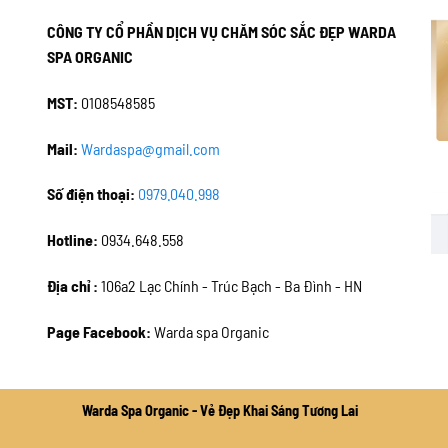
CÔNG TY CỔ PHẦN DỊCH VỤ CHĂM SÓC SẮC ĐẸP WARDA
SPA ORGANIC
MST:
0108548585
Mail:
Wardaspa@gmail.com
Số điện thoại:
0979.040.998
Hotline:
0934.648.558
Địa chỉ :
106a2 Lạc Chính - Trúc Bạch - Ba Đình - HN
Page Facebook:
Warda spa Organic
Warda Spa Organic - Vẻ Đẹp Khai Sáng Tương Lai