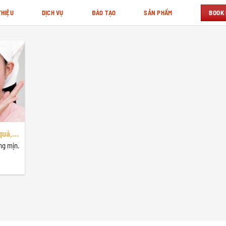
BOOK
THIỆU
DỊCH VỤ
ĐÀO TẠO
SẢN PHẨM
quả,
ng mịn.