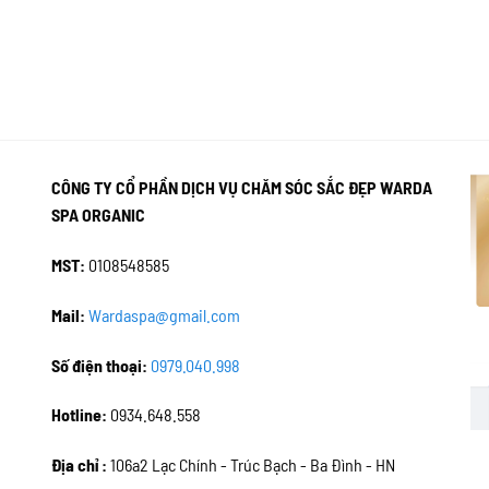
CÔNG TY CỔ PHẦN DỊCH VỤ CHĂM SÓC SẮC ĐẸP WARDA
SPA ORGANIC
MST:
0108548585
Mail:
Wardaspa@gmail.com
Số điện thoại:
0979.040.998
Hotline:
0934.648.558
Địa chỉ :
106a2 Lạc Chính - Trúc Bạch - Ba Đình - HN