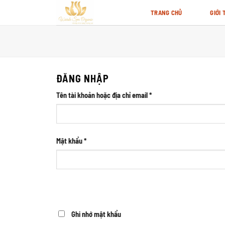
Skip
TRANG CHỦ
GIỚI 
to
content
ĐĂNG NHẬP
Tên tài khoản hoặc địa chỉ email
*
Mật khẩu
*
Ghi nhớ mật khẩu