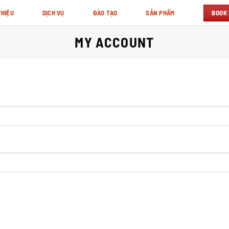
BOOK
THIỆU
DỊCH VỤ
ĐÀO TẠO
SẢN PHẨM
MY ACCOUNT