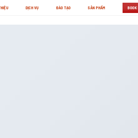
BOOK
THIỆU
DỊCH VỤ
ĐÀO TẠO
SẢN PHẨM