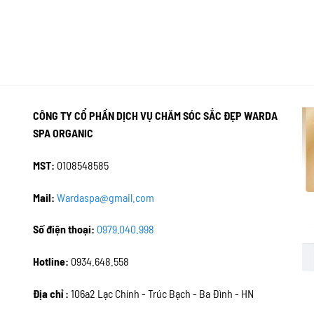
CÔNG TY CỔ PHẦN DỊCH VỤ CHĂM SÓC SẮC ĐẸP WARDA
SPA ORGANIC
MST:
0108548585
Mail:
Wardaspa@gmail.com
Số điện thoại:
0979.040.998
Hotline:
0934.648.558
Địa chỉ :
106a2 Lạc Chính - Trúc Bạch - Ba Đình - HN