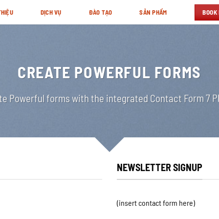
BOOK
THIỆU
DỊCH VỤ
ĐÀO TẠO
SẢN PHẨM
CREATE POWERFUL FORMS
te Powerful forms with the integrated Contact Form 7 Pl
NEWSLETTER SIGNUP
(insert contact form here)