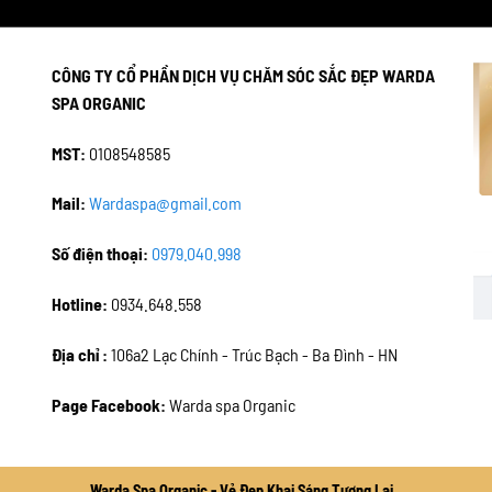
CÔNG TY CỔ PHẦN DỊCH VỤ CHĂM SÓC SẮC ĐẸP WARDA
SPA ORGANIC
MST:
0108548585
Mail:
Wardaspa@gmail.com
Số điện thoại:
0979.040.998
Hotline:
0934.648.558
Địa chỉ :
106a2 Lạc Chính - Trúc Bạch - Ba Đình - HN
Page Facebook:
Warda spa Organic
Warda Spa Organic - Vẻ Đẹp Khai Sáng Tương Lai