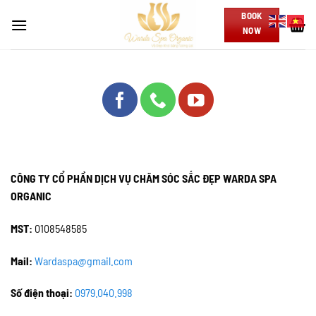
Skip
BOOK
to
NOW
content
CÔNG TY CỔ PHẦN DỊCH VỤ CHĂM SÓC SẮC ĐẸP WARDA SPA
ORGANIC
MST:
0108548585
Mail:
Wardaspa@gmail.com
Số điện thoại:
0979.040.998